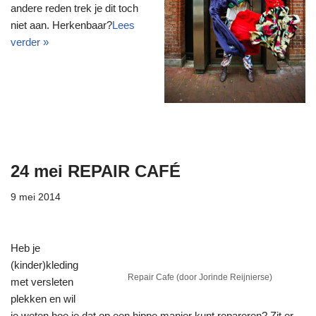
andere reden trek je dit toch
niet aan. Herkenbaar?
Lees
verder »
24 mei REPAIR CAFÉ
9 mei 2014
Heb je
(kinder)kleding
Repair Cafe (door Jorinde Reijnierse)
met versleten
plekken en wil
je weten hoe je dat op een hippe manier kunt repareren? Zit er