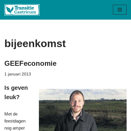
Ga
naar
de
inhoud
bijeenkomst
GEEFeconomie
1 januari 2013
Is geven
leuk?
Met de
feestdagen
nog amper