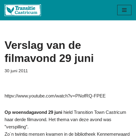
Ga
naar
de
inhoud
Verslag van de
filmavond 29 juni
30 juni 2011
httpv://www.youtube.com/watch?v=PNofRQ-FPEE
Op woensdagavond 29 juni
hield Transition Town Castricum
haar derde filmavond. Het thema van deze avond was
”verspilling”.
Zo´n twintig mensen kwamen in de bibliotheek Kennemerwaard