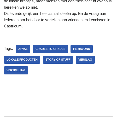
de lokale krantjes, maar mensen met een “nee-nee” brievenbus
bereiken we zo niet.
Dit leverde gelijk een heel aantal ideeën op. En de vraag aan
iedereen om het door te vertellen aan vrienden en kennissen in
Castricum.
Tags:
AFVAL
CRADLE TO CRADLE
FILMAVOND
LOKALE PRODUCTEN
STORY OF STUFF
VERSLAG
VERSPILLING