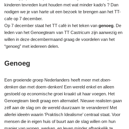
kinderen tevreden kunt houden met wat minder kado’s ? Dan
nodigen we je van harte uit een bezoek te brengen aan het TT-
cafe op 7 december.
Op 7 december staat het TT café in het teken van
genoeg
. De
leden van het Genoegteam van TT Castricum zijn aanwezig en
willen in deze decembermaand graag de voordelen van het
“genoeg” met iedereen delen.
Genoeg
Een groeiende groep Nederlanders heeft meer met
doen-
denken
dan met doem-denken! Een wereld enkel en alleen
gestoeld op economische groei kraakt uit haar voegen. Het
Genoegteam biedt graag een alternatief. Nieuwe realisten gaan
zélf aan de slag om de wereld duurzaam te veranderen! Met
allerlei ideeën waarin ‘Praktisch Idealisme’ centraal staat. Voor
mensen die in eigen huis of buurt aan de slag willen om hun
manier van wonen, werken, en leven minder afhankelijk te