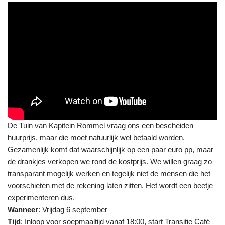
De Tuin van Kapitein Rommel vraag ons een bescheiden
huurprijs, maar die moet natuurlijk wel betaald worden.
Gezamenlijk komt dat waarschijnlijk op een paar euro pp, maar
de drankjes verkopen we rond de kostprijs. We willen graag zo
transparant mogelijk werken en tegelijk niet de mensen die het
voorschieten met de rekening laten zitten. Het wordt een beetje
experimenteren dus.
Wanneer
: Vrijdag 6 september
Tijd
: Inloop voor soepmaaltijd vanaf 18:00, start Transitie Café