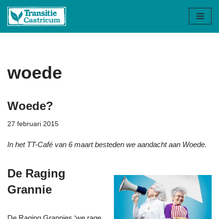
Ga
naar
de
inhoud
woede
Woede?
27 februari 2015
In het TT-Café van 6 maart besteden we aandacht aan Woede.
De Raging
Grannie
De Raging Grannies ‘we rage