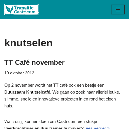
Ga
naar
de
inhoud
knutselen
TT Café november
19 oktober 2012
Op 2 november wordt het TT café ook een beetje een
Duurzaam Knutselcafé
. We gaan op zoek naar allerlei leuke,
slimme, snelle en innovatieve projecten in en rond het eigen
huis.
Wat zou jij kunnen doen om Castricum een stukje
veerkrachtiger en duurzamer
te maken?
Lees verder »