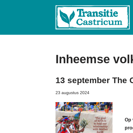
Ga
naar
de
inhoud
Inheemse vol
13 september The C
23 augustus 2024
Op 
pro