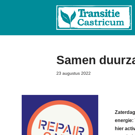
Ga
naar
de
inhoud
Samen duurza
23 augustus 2022
Zaterdag
energie:
hier act