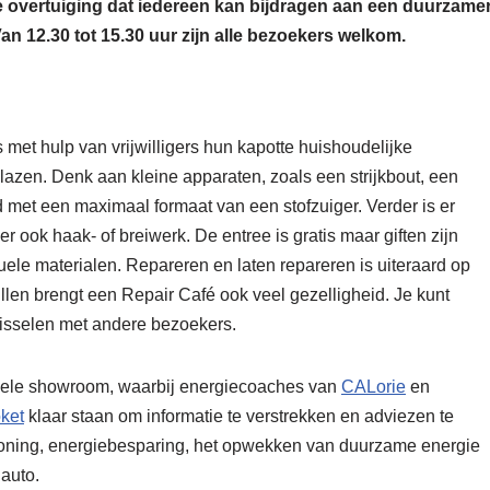
e overtuiging dat iedereen kan bijdragen aan een duurzame
an 12.30 tot 15.30 uur zijn alle bezoekers welkom.
met hulp van vrijwilligers hun kapotte huishoudelijke
azen. Denk aan kleine apparaten, zoals een strijkbout, een
 met een maximaal formaat van een stofzuiger. Verder is er
er ook haak- of breiwerk. De entree is gratis maar giften zijn
uele materialen. Repareren en laten repareren is uiteraard op
llen brengt een Repair Café ook veel gezelligheid. Je kunt
wisselen met andere bezoekers.
biele showroom, waarbij energiecoaches van
CALorie
en
ket
klaar staan om informatie te verstrekken en adviezen te
oning, energiebesparing, het opwekken van duurzame energie
auto.