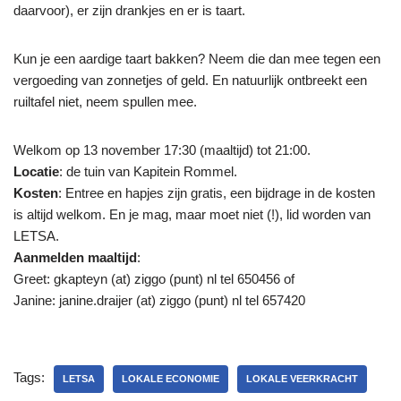
daarvoor), er zijn drankjes en er is taart.
Kun je een aardige taart bakken? Neem die dan mee tegen een
vergoeding van zonnetjes of geld. En natuurlijk ontbreekt een
ruiltafel niet, neem spullen mee.
Welkom op 13 november 17:30 (maaltijd) tot 21:00.
Locatie
: de tuin van Kapitein Rommel.
Kosten
: Entree en hapjes zijn gratis, een bijdrage in de kosten
is altijd welkom. En je mag, maar moet niet (!), lid worden van
LETSA.
Aanmelden maaltijd
:
Greet: gkapteyn (at) ziggo (punt) nl tel 650456 of
Janine: janine.draijer (at) ziggo (punt) nl tel 657420
Tags:
LETSA
LOKALE ECONOMIE
LOKALE VEERKRACHT