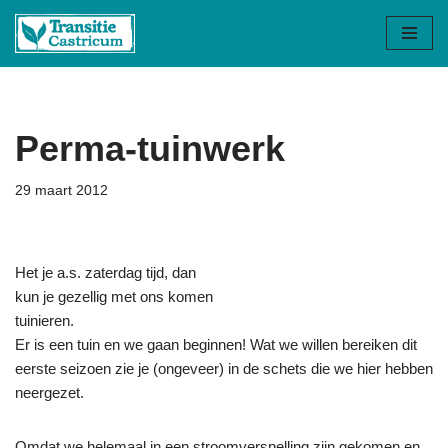
Ga
naar
de
inhoud
Perma-tuinwerk
29 maart 2012
Het je a.s. zaterdag tijd, dan
kun je gezellig met ons komen
tuinieren.
Er is een tuin en we gaan beginnen! Wat we willen bereiken dit
eerste seizoen zie je (ongeveer) in de schets die we hier hebben
neergezet.
Omdat we helemaal in een stroomversnelling zijn gekomen en