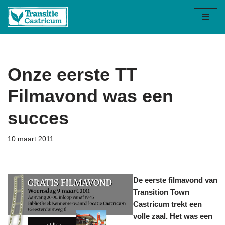
Ga
naar
de
inhoud
Onze eerste TT
Filmavond was een
succes
10 maart 2011
De eerste filmavond van
Transition Town
Castricum trekt een
volle zaal. Het was een