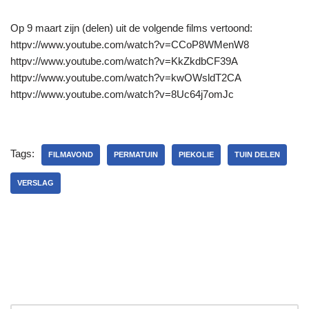
Op 9 maart zijn (delen) uit de volgende films vertoond:
httpv://www.youtube.com/watch?v=CCoP8WMenW8
httpv://www.youtube.com/watch?v=KkZkdbCF39A
httpv://www.youtube.com/watch?v=kwOWsldT2CA
httpv://www.youtube.com/watch?v=8Uc64j7omJc
Tags:
FILMAVOND
PERMATUIN
PIEKOLIE
TUIN DELEN
VERSLAG