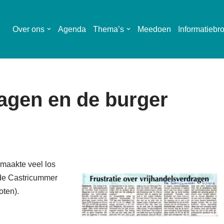
Over ons
Agenda
Thema’s
Meedoen
Informatiebr
agen en de burger
maakte veel los
n de Castricummer
oten).