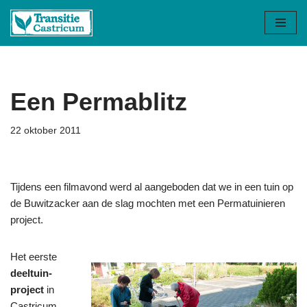
Ga
naar
de
inhoud
Een Permablitz
22 oktober 2011
Tijdens een filmavond werd al aangeboden dat we in een tuin op
de Buwitzacker aan de slag mochten met een Permatuinieren
project.
Het eerste
deeltuin-
project
in
Castricum.