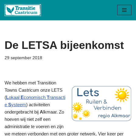
Ga
naar
de
inhoud
De LETSA bijeenkomst
29 september 2018
We hebben met Transition
Towns Castricum onze LETS
(
L
okaal
E
conomisch
T
ransacti
e
S
ysteem
) activiteiten
ondergebracht bij
A
lkmaar. Zo
hoeven wij niet zelf een
administratie te voeren en zijn
we meteen verbonden met een groter netwerk. Vier keer per