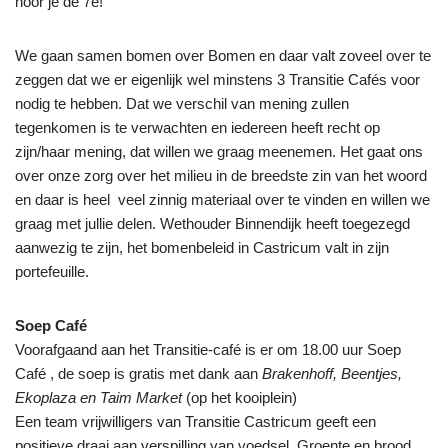
hoor je de 7e!
We gaan samen bomen over Bomen en daar valt zoveel over te
zeggen dat we er eigenlijk wel minstens 3 Transitie Cafés voor
nodig te hebben. Dat we verschil van mening zullen
tegenkomen is te verwachten en iedereen heeft recht op
zijn/haar mening, dat willen we graag meenemen. Het gaat ons
over onze zorg over het milieu in de breedste zin van het woord
en daar is heel veel zinnig materiaal over te vinden en willen we
graag met jullie delen. Wethouder Binnendijk heeft toegezegd
aanwezig te zijn, het bomenbeleid in Castricum valt in zijn
portefeuille.
Soep Café
Voorafgaand aan het Transitie-café is er om 18.00 uur Soep
Café , de soep is gratis met dank aan
Brakenhoff, Beentjes,
Ekoplaza en Taim Market
(op het kooiplein)
Een team vrijwilligers van Transitie Castricum geeft een
positieve draai aan verspilling van voedsel. Groente en brood