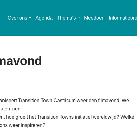
Over ons
Agenda
Thema’s
Meedoen
Informatiebr
lmavond
niseert Transition Town Castricum weer een filmavond. We
laten zien.
en, hoe groeit het Transition Towns initiatief wereldwijd? Welke
 ons weer inspireren?